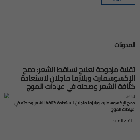
المدونات
تقنية مزدوجة لعلاج تساقط الشعر: دمج
الإكسوسمارت وبلازما ماجلان لاستعادة
كثافة الشعر وصحته في عيادات الموج
في عي
دمج الإكسوسمارت وبلازما ماجلان لاستعادة كثافة الشعر وصحته في
ت
عيادات الموج
العمر أو نتيجة للعوامل الوراثية.
abou
اقرء المزيد
about
قنية
وجة
ثقتك