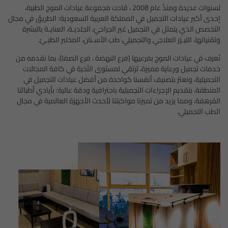
لسنوات عديدة ومنذُ عام 2008 ، قَادت مجموعة عيادات الموج الطبية،
إحدى أكبر عيادات التجميل في المملكة العربية السعودية؛ الطريقَ في مجال
التخصص الذي يتمثل في التجميل غير الجراحيّ، الجلديـة، العنايـة بالبشرة
وتقنياتها، الليـزر العلاجي والتجميلي، طب الأسـنان، المختبر الطبـيّ.
نُعرف في عيادات الموج بفرعيها (فرع النهضة ، فرع الصفا)، بما نقدمه من
خدمات تجميل ورعاية مميزة، ترتقي لمستوى النُخبة في كافة المجالات
التجميلية، ونعتز بتصنيف أنفسنا كواحدة من أفضل عيادات التجميل في
المنطقة، بتقديم الإجراءات التجميلية باحترافية ودقة عالية؛ بأيادي أطبائنا
المُرهفة، ومما يزيد من تميزنا مواكبتنا لأحدث الأجهزة العالمية في مجال
الطب التجميلي.
,
,